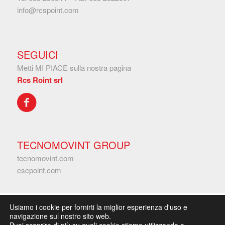
info@rcspoint.com
SEGUICI
Metti MI PIACE sulla nostra pagina
Rcs Roint srl
TECNOMOVINT GROUP
tecnomovint.com
cscpoint.com
Usiamo i cookie per fornirti la miglior esperienza d'uso e
© Copyright –
RCS Point Srl
navigazione sul nostro sito web.
Certificazioni
|
Privacy Policy