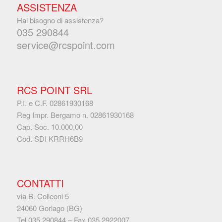
ASSISTENZA
Hai bisogno di assistenza?
035 290844
service@rcspoint.com
RCS POINT SRL
P.I. e C.F. 02861930168
Reg Impr. Bergamo n. 02861930168
Cap. Soc. 10.000,00
Cod. SDI KRRH6B9
CONTATTI
via B. Colleoni 5
24060 Gorlago (BG)
Tel
035 290844
– Fax
035 2922007