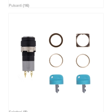
Pulsanti
(16)
Selettori
(8)