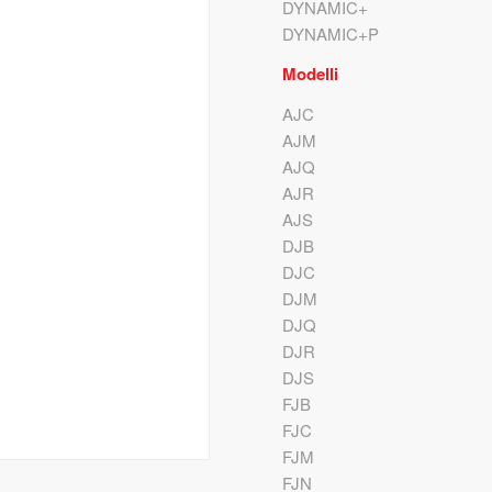
DYNAMIC+
DYNAMIC+P
Modelli
AJC
AJM
AJQ
AJR
AJS
DJB
DJC
DJM
DJQ
DJR
DJS
FJB
FJC
FJM
FJN