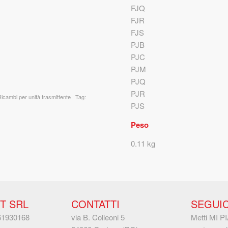
FJQ
FJR
FJS
PJB
PJC
PJM
PJQ
PJR
Ricambi per unità trasmittente
Tag:
PJS
Peso
0.11 kg
T SRL
CONTATTI
SEGUIC
861930168
via B. Colleoni 5
Metti MI P