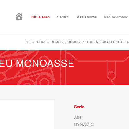
Home
Chi siamo
Servizi
Assistenza
Radiocomand
SEI IN:
HOME
/
RICAMBI
/
RICAMBI PER UNITÀ TRASMITTENTE
/
M
 EU MONOASSE
Serie
AIR
DYNAMIC