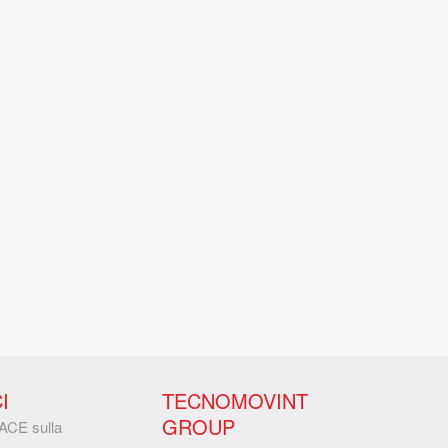
I
TECNOMOVINT
GROUP
IACE sulla