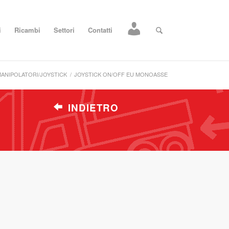
Area
i
Ricambi
Settori
Contatti
ANIPOLATORI/JOYSTICK
/
JOYSTICK ON/OFF EU MONOASSE
Clienti
INDIETRO