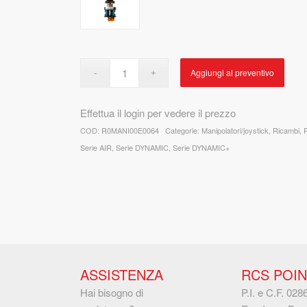
Aggiungi al preventivo
Effettua il login per vedere il prezzo
COD:
R0MANI00E0064
Categorie:
Manipolatori/joystick
,
Ricambi
,
Serie AIR
,
Serie DYNAMIC
,
Serie DYNAMIC+
ASSISTENZA
RCS POIN
Hai bisogno di
P.I. e C.F. 02